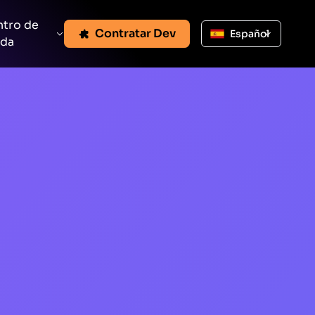
tro de
Contratar Dev
Español
uda